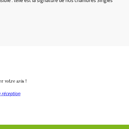
ble : telle est la signature de nos chambres Singles
 votre avis !
a réception