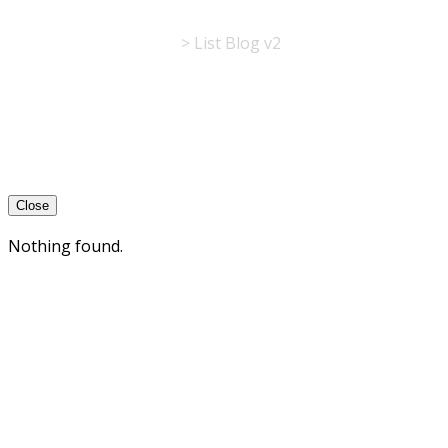
La Table de l'Europe
>
List Blog v2
Close
Nothing found.
Close
this
module