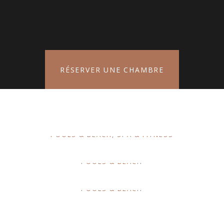
RÉSERVER UNE CHAMBRE
Tellus orci ac auctor
POOLS & BEACH
SPA & FITNESS
Et odio pellentesque
POOLS & BEACH
Scelerisque fermentum
POOLS & BEACH