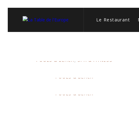
Le Restaurant
Tellus orci ac auctor
POOLS & BEACH
SPA & FITNESS
Et odio pellentesque
POOLS & BEACH
Scelerisque fermentum
POOLS & BEACH