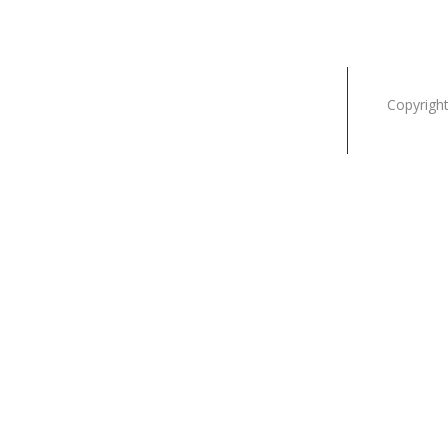
Copyright
L' été à la Table de l'Europe