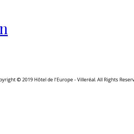
in
yright © 2019 Hôtel de l'Europe - Villeréal. All Rights Reser
Close
this
module